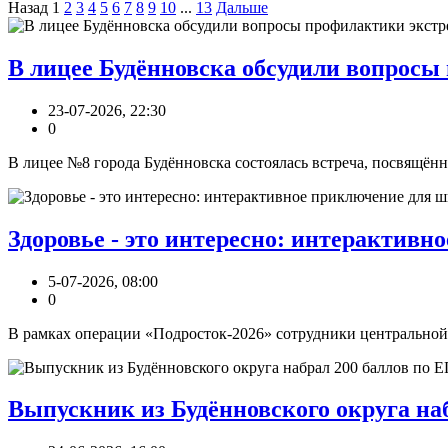
Назад
1
2
3
4
5
6
7
8
9
10
...
13
Дальше
В лицее Будённовска обсудили вопросы
23-07-2026, 22:30
0
В лицее №8 города Будённовска состоялась встреча, посвящённ
Здоровье - это интересно: интерактив
5-07-2026, 08:00
0
В рамках операции «Подросток‑2026» сотрудники центральной д
Выпускник из Будённовского округа на