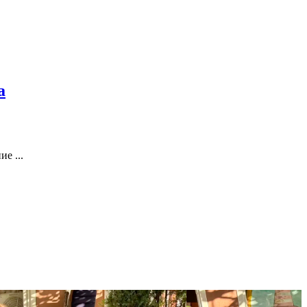
.
а
е ...