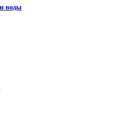
нн воды
!