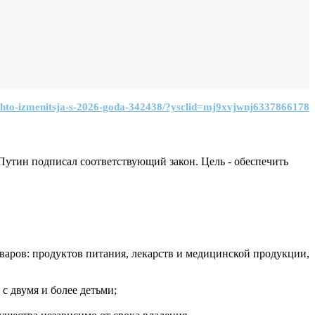
h-chto-izmenitsja-s-2026-goda-342438/?ysclid=mj9xvjwnj6337866178
Путин подписал соответствующий закон. Цель - обеспечить
варов: продуктов питания, лекарств и медицинской продукции,
с двумя и более детьми;