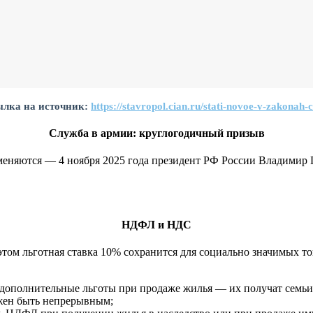
лка на источник:
https://stavropol.cian.ru/stati-novoe-v-zakona
Служба в армии: круглогодичный призыв
меняются — 4 ноября 2025 года президент РФ России Владимир 
НДФЛ и НДС
этом льготная ставка 10% сохранится для социально значимых то
 дополнительные льготы при продаже жилья — их получат семьи 
жен быть непрерывным;