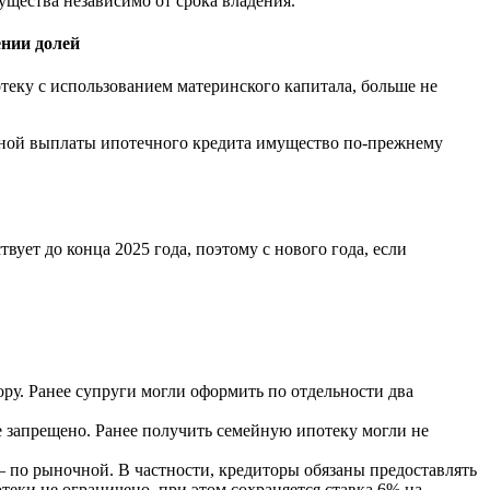
щества независимо от срока владения.
ении долей
теку с использованием материнского капитала, больше не
лной выплаты ипотечного кредита имущество по-прежнему
вует до конца 2025 года, поэтому с нового года, если
ору. Ранее супруги могли оформить по отдельности два
е запрещено. Ранее получить семейную ипотеку могли не
— по рыночной. В частности, кредиторы обязаны предоставлять
ки не ограничено, при этом сохраняется ставка 6% на