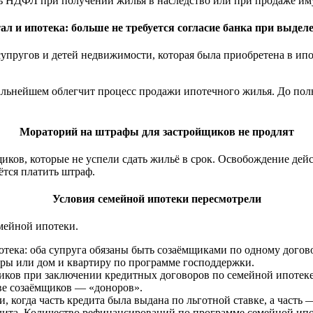
ть НДФЛ при получении жилья в наследство или при продаже иму
л и ипотека: больше не требуется согласие банка при выдел
упругов и детей недвижимости, которая была приобретена в ипо
дальнейшем облегчит процесс продажи ипотечного жилья. До по
Мораторий на штрафы для застройщиков не продлят
ков, которые не успели сдать жильё в срок. Освобождение дейст
ётся платить штраф.
Условия семейной ипотеки пересмотрели
емейной ипотеки.
отека: оба супруга обязаны быть созаёмщиками по одному догов
тиры или дом и квартиру по программе господдержки.
мщиков при заключении кредитных договоров по семейной ипотек
стве созаёмщиков — «доноров».
когда часть кредита была выдана по льготной ставке, а часть 
ита. Количество рефинансирований по программе семейной ипоте