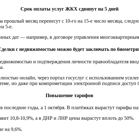
Срок оплаты услуг ЖКХ сдвинут на 5 дней
за прошлый месяц перенесут с 10-го на 15-е число месяца, след
а 5-е.
и иных дат — например, в договоре управления многоквартирны
Сделки с недвижимостью можно будет заключать по биометри
 недвижимостью и подтверждения личности правообладателя вво
а.
лностью онлайн, через портал госуслуг с использованием усил
еме, но даже при компрометации электронной подписи доступ б
Повышение тарифов
в последние годы, а 1 октября. В платёжках вырастут тарифы на
авит 10,8-10,9%, а в ДНР и ЛНР цены вырастут вплоть до 50%.
е на 9,6%.