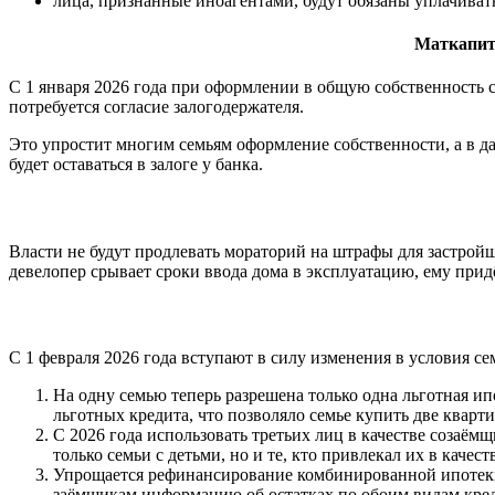
лица, признанные иноагентами, будут обязаны уплачива
Маткапита
С 1 января 2026 года при оформлении в общую собственность с
потребуется согласие залогодержателя.
Это упростит многим семьям оформление собственности, а в 
будет оставаться в залоге у банка.
Власти не будут продлевать мораторий на штрафы для застройщи
девелопер срывает сроки ввода дома в эксплуатацию, ему прид
С 1 февраля 2026 года вступают в силу изменения в условия с
На одну семью теперь разрешена только одна льготная ип
льготных кредита, что позволяло семье купить две квар
С 2026 года использовать третьих лиц в качестве созаё
только семьи с детьми, но и те, кто привлекал их в каче
Упрощается рефинансирование комбинированной ипотеки, 
заёмщикам информацию об остатках по обоим видам кред