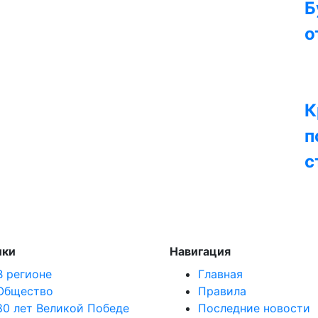
Б
о
К
п
с
ики
Навигация
В регионе
Главная
Общество
Правила
80 лет Великой Победе
Последние новости