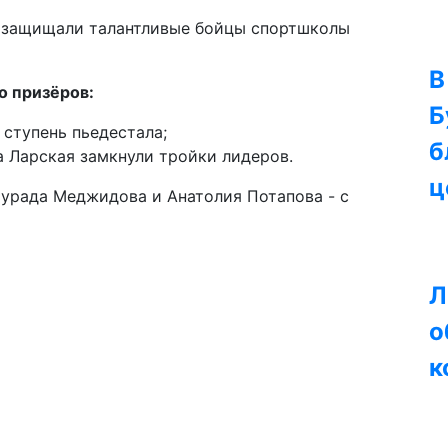
ы защищали талантливые бойцы спортшколы
В
о призёров:
Б
ступень пьедестала;
б
а Ларская замкнули тройки лидеров.
ц
Мурада Меджидова и Анатолия Потапова - с
Л
о
к