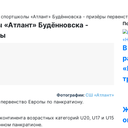
спортшколы «Атлант» Будённовска - призёры первенс
П
 «Атлант» Будённовска -
пы
В
р
«
т
Фотографии:
СШ «Атлант»
первенство Европы по панкратиону.
Ж
континента возрастных категорий U20, U17 и U15
о
нном панкратионе.