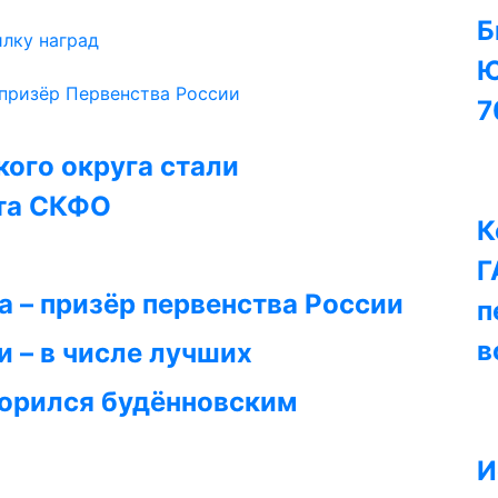
Б
лку наград
Ю
 призёр Первенства России
7
ого округа стали
та СКФО
К
Г
 – призёр первенства России
п
в
 – в числе лучших
корился будённовским
И