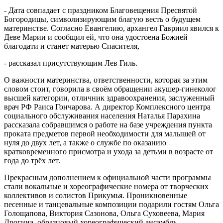
- Дата совпадает с праздником Благовещения Пресвятой
Богородицы, символизирующим благую весть о будущем
материнстве. Согласно Евангелию, архангел Гавриил явился к
Деве Марии и сообщил ей, что она удостоена Божией
благодати и станет матерью Спасителя,
- рассказал присутствующим Лев Гиль.
О важности материнства, ответственности, которая за этим
словом стоит, говорила в своём обращении акушер-гинеколог
высшей категории, отличник здравоохранения, заслуженный
врач РФ Раиса Гончарова. А директор Комплексного центра
социального обслуживания населения Наталья Парахина
рассказала собравшимся о работе на базе учреждения пункта
проката предметов первой необходимости для малышей от
нуля до двух лет, а также о службе по оказанию
кратковременного присмотра и ухода за детьми в возрасте от
года до трёх лет.
Прекрасным дополнением к официальной части программы
стали вокальные и хореографические номера от творческих
коллективов и солистов Прикумья. Проникновенные
песенные и танцевальные композиции подарили гостям Ольга
Голощапова, Виктория Сазонова, Ольга Суховеева, Мария
Дрогина, образцовый хореографический ансамбль