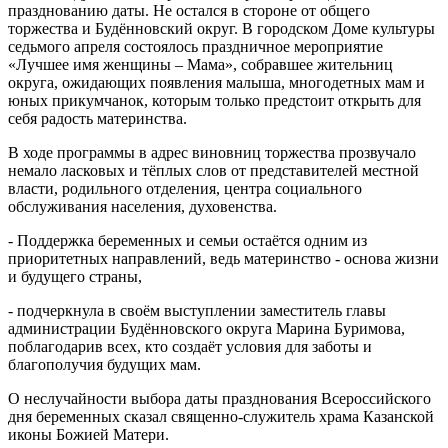
празднованию даты. Не остался в стороне от общего
торжества и Будённовский округ. В городском Доме культуры
седьмого апреля состоялось праздничное мероприятие
«Лучшее имя женщины – Мама», собравшее жительниц
округа, ожидающих появления малыша, многодетных мам и
юных прикумчанок, которым только предстоит открыть для
себя радость материнства.
В ходе программы в адрес виновниц торжества прозвучало
немало ласковых и тёплых слов от представителей местной
власти, родильного отделения, центра социального
обслуживания населения, духовенства.
- Поддержка беременных и семьи остаётся одним из
приоритетных направлений, ведь материнство - основа жизни
и будущего страны,
- подчеркнула в своём выступлении заместитель главы
администрации Будённовского округа Марина Буримова,
поблагодарив всех, кто создаёт условия для заботы и
благополучия будущих мам.
О неслучайности выбора даты празднования Всероссийского
дня беременных сказал священно-служитель храма Казанской
иконы Божией Матери.