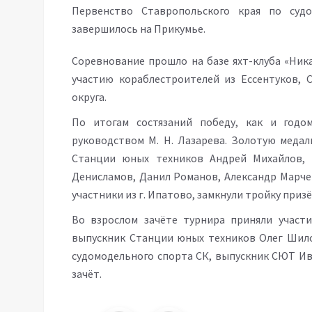
Первенство Ставропольского края по суд
завершилось на Прикумье.
Соревнование прошло на базе яхт-клуба «Ника
участию кораблестроителей из Ессентуков, С
округа.
По итогам состязаний победу, как и годо
руководством М. Н. Лазарева. Золотую меда
Станции юных техников Андрей Михайлов, 
Денисламов, Данил Романов, Александр Марче
участники из г. Ипатово, замкнули тройку при
Во взрослом зачёте турнира приняли участи
выпускник Станции юных техников Олег Шилов
судомодельного спорта СК, выпускник СЮТ Ив
зачёт.