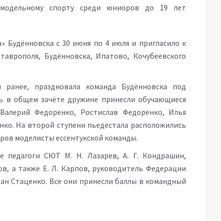
омодельному спорту среди юниоров до 19 лет
» Будённовска с 30 июня по 4 июля и пригласило к
таврополя, Будённовска, Ипатово, Кочубеевского
м ранее, праздновала команда Будённовска под
ль в общем зачёте дружине принесли обучающиеся
Валерий Федоренко, Ростислав Федоренко, Илья
нко. На второй ступени пьедестала расположились
зёров моделисты ессентукской команды.
е педагоги СЮТ М. Н. Лазарев, А. Г. Кондрашин,
, а также Е. Л. Карпов, руководитель Федерации
ан Стаценко. Все они принесли баллы в командный